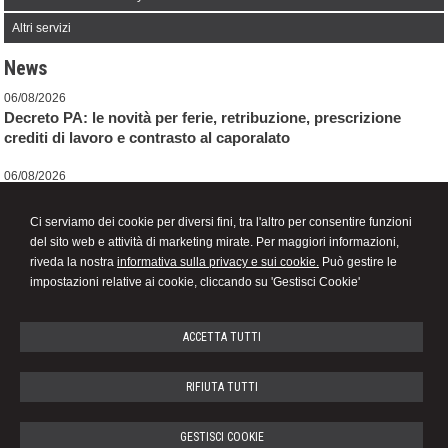
Altri servizi
News
06/08/2026
Decreto PA: le novità per ferie, retribuzione, prescrizione
crediti di lavoro e contrasto al caporalato
06/08/2026
Adesione al CPB per il biennio 2026-2027 tra ravvedimento
speciale e revisione delle cause di decadenza
Ci serviamo dei cookie per diversi fini, tra l'altro per consentire funzioni
del sito web e attività di marketing mirate. Per maggiori informazioni,
06/08/2026
riveda la nostra
informativa sulla privacy e sui cookie.
Può gestire le
Correzione errori contabili: una soluzione di compromesso
impostazioni relative ai cookie, cliccando su 'Gestisci Cookie'
ACCETTA TUTTI
STEFANA ROSSOTTI
RIFIUTA TUTTI
STUDIO DI CONSULENZA DEL LAVORO
GESTISCI COOKIE
Piazza Michele Ferrero n. 7 -
Alba
12051
,
CN