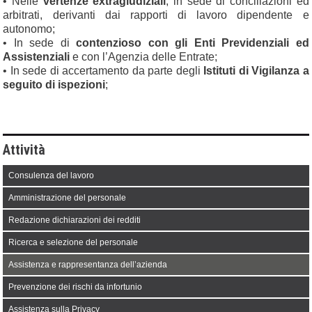
• Nelle
vertenze extragiudiziali
, in sede di conciliazioni ed
arbitrati, derivanti dai rapporti di lavoro dipendente e
autonomo;
• In sede di
contenzioso con gli Enti Previdenziali ed
Assistenziali
e con l’Agenzia delle Entrate;
• In sede di accertamento da parte degli
Istituti di Vigilanza a
seguito di ispezioni
;
Attività
Consulenza del lavoro
Amministrazione del personale
Redazione dichiarazioni dei redditi
Ricerca e selezione del personale
Assistenza e rappresentanza dell’azienda
Prevenzione dei rischi da infortunio
Assistenza sulla Privacy