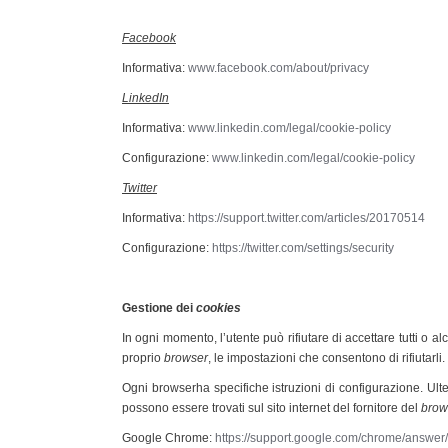
Facebook
Informativa:
www.facebook.com/about/privacy
LinkedIn
Informativa:
www.linkedin.com/legal/cookie-policy
Configurazione:
www.linkedin.com/legal/cookie-policy
Twitter
Informativa:
https://support.twitter.com/articles/20170514
Configurazione:
https://twitter.com/settings/security
Gestione dei
cookies
In ogni momento, l’utente può rifiutare di accettare tutti o al
proprio
browser
, le impostazioni che consentono di rifiutarli.
Ogni browserha specifiche istruzioni di configurazione. Ulte
possono essere trovati sul sito internet del fornitore del
brow
Google Chrome:
https://support.google.com/chrome/answer