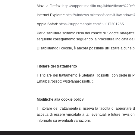
Mozilla Firefox:
http://support.mozilla.org/it/kb/Attivare%
Internet Explorer:
http://windows.microsoft.com/it-it/window
Apple Safari:
https://support.apple.com/it-it/HT201265
Per disabilitare soltanto l’uso dei
cookie
di
Google Analytic
seguente collegamento seguendo la procedura
indicata da
Disabilitando i cookie, è ancora possibile utilizzare alcune p
Titolare del trattamento
Il Titolare del trattamento è Stefana Rossotti con sede in
Email: s.rossotti@stefanarossotti.it.
Modifiche alla cookie policy
Il Titolare del trattamento si riserva la facoltà di apportare
accetta di essere vincolato a tali eventuali e future revisi
informato su eventuali variazioni.