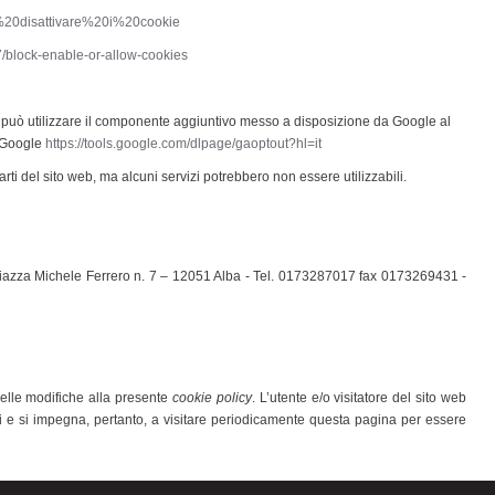
20e%20disattivare%20i%20cookie
s7/block-enable-or-allow-cookies
s
può utilizzare il componente aggiuntivo messo a disposizione da Google al
 Google
https://tools.google.com/dlpage/gaoptout?hl=it
arti del sito web, ma alcuni servizi potrebbero non essere utilizzabili.
 Piazza Michele Ferrero n. 7 – 12051 Alba - Tel. 0173287017 fax 0173269431 -
 delle modifiche alla presente
cookie policy
. L’utente e/o visitatore del sito web
oni e si impegna, pertanto, a visitare periodicamente questa pagina per essere