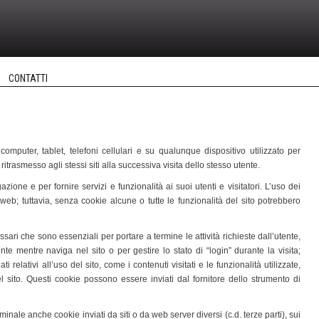
CONTATTI
omputer, tablet, telefoni cellulari e su qualunque dispositivo utilizzato per
trasmesso agli stessi siti alla successiva visita dello stesso utente.
azione e per fornire servizi e funzionalità ai suoi utenti e visitatori. L’uso dei
 web; tuttavia, senza cookie alcune o tutte le funzionalità del sito potrebbero
ssari che sono essenziali per portare a termine le attività richieste dall’utente,
te mentre naviga nel sito o per gestire lo stato di “login” durante la visita;
 relativi all’uso del sito, come i contenuti visitati e le funzionalità utilizzate,
el sito. Questi cookie possono essere inviati dal fornitore dello strumento di
inale anche cookie inviati da siti o da web server diversi (c.d. terze parti), sui