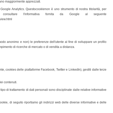
siano maggiormente apprezzati.
a Google Analytics. Questo
cookie
non è uno strumento di nostra titolarità, per
e consultare l'informativa fornita da Google al seguente
erview.html
n modo anonimo e non) le preferenze dell'utente al fine di sviluppare un profilo
ompimento di ricerche di mercato o di vendita a distanza.
e, cookies delle piattaforme Facebook, Twitter e LinkedIn), gestiti dalle terze
ei contenuti.
 tipo di trattamento di dati personali sono disciplinate dalle relative informative
cookie, di seguito riportiamo gli indirizzi web delle diverse informative e delle