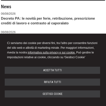
News
06/08/2026
Decreto PA: le novità per ferie, retribuzione, prescrizione
crediti di lavoro e contrasto al caporalato
06/08/2026
Adesione al CPB per il biennio 2026-2027 tra ravvedimento
speciale e revisione delle cause di decadenza
Ci serviamo dei cookie per diversi fini, tra l'altro per consentire funzioni
del sito web e attività di marketing mirate. Per maggiori informazioni,
06/08/2026
riveda la nostra
informativa sulla privacy e sui cookie.
Può gestire le
Correzione errori contabili: una soluzione di compromesso
impostazioni relative ai cookie, cliccando su 'Gestisci Cookie'
ACCETTA TUTTI
STEFANA ROSSOTTI
RIFIUTA TUTTI
STUDIO DI CONSULENZA DEL LAVORO
GESTISCI COOKIE
Piazza Michele Ferrero n. 7 -
Alba
12051
,
CN
Tel.
0173287017
Fax
0173269431
© 2026 Copyright Studio dott. Stefana Rossotti. Tutti i diritti riservati | P.IVA 03131120044 |